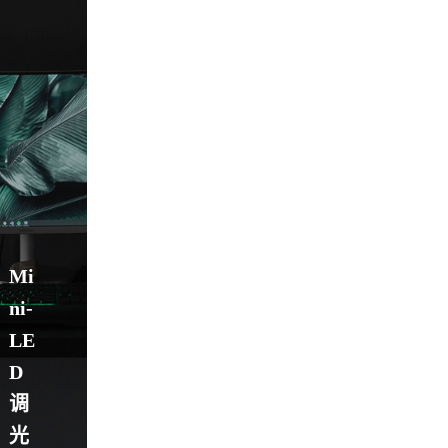
Mi
ni-
LE
D
调
光