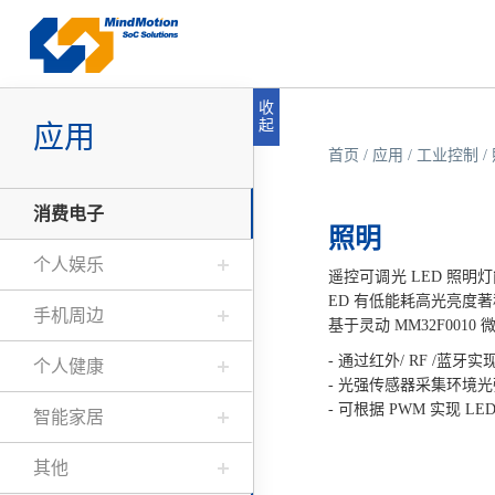
收
起
应用
首页
/
应用
/
工业控制
/
消费电子
照明
个人娱乐
遥控可调光 LED 照
ED 有低能耗高光亮度著
手机周边
基于灵动 MM32F001
- 通过红外/ RF /
个人健康
- 光强传感器采集环境
- 可根据 PWM 实现 L
智能家居
其他