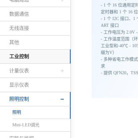
- 1 个 16 位通用
定时器和 1 个 16
数据通信
- 1 个 I2C 接口、1
ART 接口
无线连接
- 工作电压为 2.0V - 
- 工作温度范围（环境
其他
工业型和-40℃ - 
缀为V）
工业控制
- 多种省电工作模
求
计量仪表
- 提供 QFN20，TSS
显示仪表
照明控制
照明
Mini-LED调光