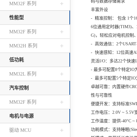
码与数据存储需求
MM32F 系列
丰富外设
性能型
- 精准控制： 包含 1个
6位通用定时器(TIM3)、
MM32F 系列
G)，轻松应对电机控制
- 高效通信：2个USART、
MM32H 系列
- 快速感知：12位高速A
低功耗
灵活I/O：多达22个快速I
- 最多可配置8个特定IO为恒
MM32L 系列
- 最多可配置5个特定IO
卓越可靠：内置硬件CRC
汽车控制
性与可靠性
MM32F 系列
便捷开发：支持标准SW
工作电压：2.0V ~ 5.
电机与电源
工作温度：提供-40°C ~ 
功耗模式：支持睡眠(Sleep
驱动 MCU