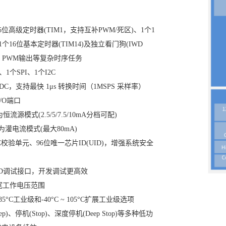
16位高级定时器(TIM1，支持互补PWM/死区)、1个1
1个16位基本定时器(TIM14)及独立看门狗(IWD
、PWM输出等复杂时序任务
1个SPI、1个I2C
DC，支持最快 1μs 转换时间（1MSPS 采样率）
/O端口
流源模式(2.5/5/7.5/10mA分档可配)
为灌电流模式(最大80mA)
校验单元、96位唯一芯片ID(UID)，增强系统安全
D调试接口，开发调试更高效
5V宽工作电压范围
85°C工业级和-40°C ~ 105°C扩展工业级选项
)、停机(Stop)、深度停机(Deep Stop)等多种低功