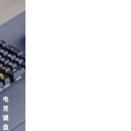
电
竞
键
盘