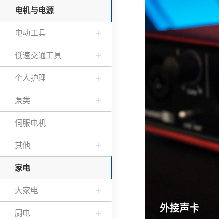
电机与电源
电动工具
低速交通工具
个人护理
泵类
伺服电机
其他
家电
大家电
外接声卡
厨电