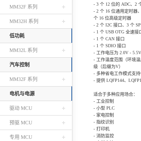
- 3 个 12 位的 ADC、
MM32F 系列
- 2 个 16 位通用定时器
个 16 位高级定时器
MM32H 系列
- 2 个 I2C 接口、3 个 
- 1 个 USB OTG 全速接
低功耗
- 1 个 CAN 接口
- 1 个 SDIO 接口
MM32L 系列
- 工作电压为 2.0V - 5.5
- 工作温度范围（环境温度）
汽车控制
级
（后缀为V）
- 多种省电工作模式支
MM32F 系列
- 提供 LQFP144、LQFP
电机与电源
适合于多种应用场合：
- 工业控制
驱动 MCU
- 小型 PLC
- 家电控制
- 指纹识别
预驱 MCU
- 打印机
- 消防监控
专用 MCU