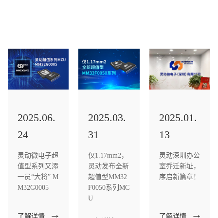
2025.03.
2025.01.
2025.06.
31
13
24
仅1.17mm2，
灵动深圳办公
灵动微电子超
灵动发布全新
室乔迁新址，
值型系列又添
超值型MM32
序启新篇章！
一员“大将” M
F0050系列MC
M32G0005
U
了解详情
了解详情