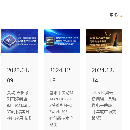
更多
2025.01.
2024.12.
2024.12.
09
19
14
灵动·天枢系
喜讯丨灵动M
2025 IC风云
列再添新旗
M32L0136C6
榜揭晓，灵动
舰，MM32F5
P获维科杯·O
微电子荣膺
370引爆实时
Fweek 202
【年度市场突
控制应用市场
4“创新技术产
破奖】
品奖”